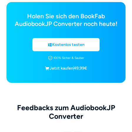
Holen Sie sich den BookFab
AudiobookJP Converter noch heute!
Kostenlos testen
100% Sicher & Sauber
Jetzt kaufen
49,99€
Feedbacks zum AudiobookJP
Converter