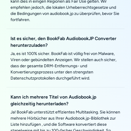
kann dies in einigen Regionen als Fair Use gelten. Wir
empfehlen jedoch, die lokalen Urheberrechtsgesetze und
die Bedingungen von audiobook.jp zu überprüfen, bevor Sie
fortfahren.
Ist es sicher, den BookFab AudiobookJP Converter
herunterzuladen?
Ja, es ist 100% sicher. BookFab ist völlig frei von Malware,
Viren oder gebündelten Anzeigen. Wir stellen auch sicher,
dass der gesamte DRM-Entfernungs- und
Konvertierungsprozess unter den strengsten
Datenschutzprotokollen durchgeführt wird.
Kann ich mehrere Titel von Audiobook.jp
gleichzeitig herunterladen?
Ja! BookFab unterstützt effizientes Multitasking. Sie können
mehrere Hörbücher aus Ihrer Audiobook.jp-Bibliothek zur
Liste hinzufügen , und die Software konvertiert diese
stapelweise mit bis zu 100-facher Geschwindigkeit. So