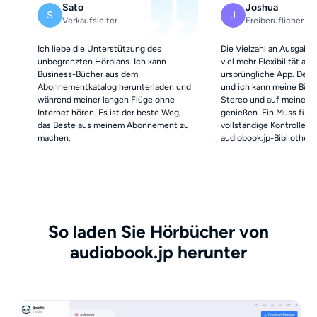
Sato
Joshua
S
J
Verkaufsleiter
Freiberuflicher Sch
Ich liebe die Unterstützung des
Die Vielzahl an Ausgabe
unbegrenzten Hörplans. Ich kann
viel mehr Flexibilität als 
Business-Bücher aus dem
ursprüngliche App. Der S
Abonnementkatalog herunterladen und
und ich kann meine Büch
während meiner langen Flüge ohne
Stereo und auf meiner 
Internet hören. Es ist der beste Weg,
genießen. Ein Muss für al
das Beste aus meinem Abonnement zu
vollständige Kontrolle üb
machen.
audiobook.jp-Bibliothek 
So laden Sie Hörbücher von
audiobook.jp herunter