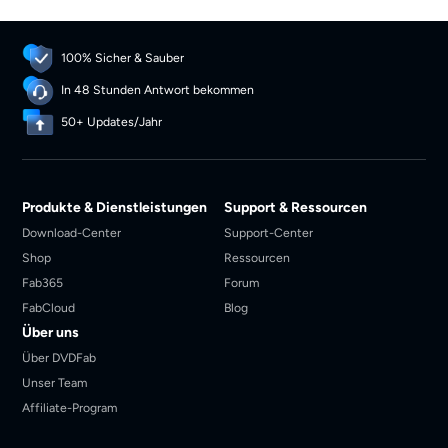
100% Sicher & Sauber
In 48 Stunden Antwort bekommen
50+ Updates/Jahr
Produkte & Dienstleistungen
Support & Ressourcen
Download-Center
Support-Center
Shop
Ressourcen
Fab365
Forum
FabCloud
Blog
Über uns
Über DVDFab
Unser Team
Affiliate-Program