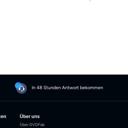
dauerhafte PDF-, EPUB- und J
funktionale Grenzen. Dieser L
des offiziellen Offline-Modu
gerätespezifische Limit – und 
ergänzendes Werkzeug für Inten
Inhalte in dauerhafte, lokale 
In 48 Stunden Antwort bekommen
cen
Über uns
Über DVDFab