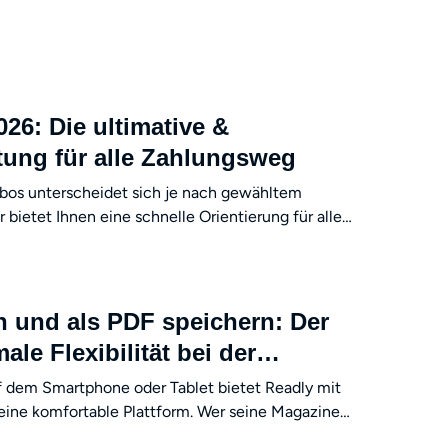
26: Die ultimative &
tung für alle Zahlungsweg
bos unterscheidet sich je nach gewähltem
 bietet Ihnen eine schnelle Orientierung für alle
d erklärt den Unterschied zur Kontolöschung.
kFab Ihnen dabei hilft, Ihre Zeitschriften
flexibel auf dem E-Reader oder PC zu lesen.
en und als PDF speichern: Der
ale Flexibilität bei der
uf dem Smartphone oder Tablet bietet Readly mit
eine komfortable Plattform. Wer seine Magazine
chivieren, auf E-Ink-Readern lesen oder