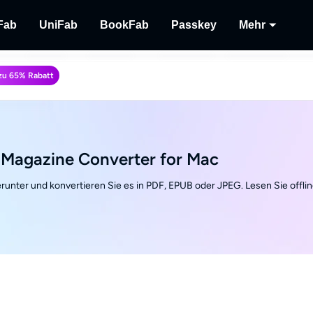
Fab
UniFab
BookFab
Passkey
Mehr
MusicFab
UniFab
BookFab
Passkey
Player
 zu 65% Rabatt
lu-
 herunterladen.
Streaming-Musik herunterladen.
Kl-betriebener Video/Audio Enhancer.
Die ultimative Lösung für E-Books, Mang
DVD/Blu-ray/UHD-Discs
Wiederg
Hörbücher.
lokalem
Recor
Streami
Magazine Converter for Mac
unter und konvertieren Sie es in PDF, EPUB oder JPEG. Lesen Sie offlin