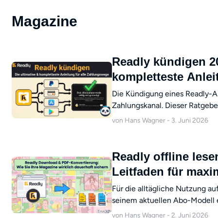
Magazine
Readly kündigen 20
kompletteste Anlei
Die Kündigung eines Readly-A
Zahlungskanal. Dieser Ratgeber
offiziellen Kündigungswege un
von Hans Wagner - 3. Juni 2026
Erfahren Sie außerdem, wie Boo
während der Abolaufzeit ganz 
Readly offline les
Leitfaden für maxim
Magazin-Lektüre
Für die alltägliche Nutzung a
seinem aktuellen Abo-Modell 
jedoch plattformunabhängig ar
von Hans Wagner - 2. Juni 2026