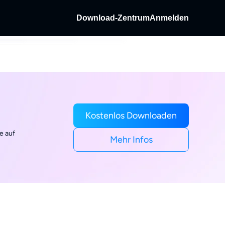
Download-Zentrum
Anmelden
Fab
as &
 entschlüsseln.
abe von Discs und
/Streaming-Video.
dFab
ng-Videos aufnehmen.
Kostenlos Downloaden
e auf
Mehr Infos