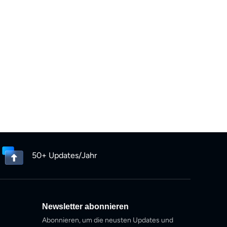
PEG-Dateien anlegen möchte, stößt auf
eitfaden beleuchtet die technischen Hintergründe
s – wie den automatischen Download und das
zeigt auf, wie der BookFab Readly Converter als
sivleser und Archivare fungiert, um digitale
Assets zu verwandeln.
50+ Updates/Jahr
Newsletter abonnieren
Abonnieren, um die neusten Updates und