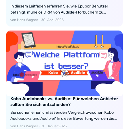
In diesem Leitfaden erfahren Sie, wie Epubor Benutzer
befähigt, mühelos DRM von Audible-Hörbüchern zu
entfernen und sie in universell kompatible MP3-Dateien zu
von Hans Wagner - 30. April 2026
konvertieren, sodass die Offline-Wiedergabe auf jedem
Gerät möglich ist. Wir erläutern den gesamten Prozess –
von der Installation bis zur Konvertierung – und heben dabei
auch echtes Nutzerfeedback hervor, um Ihnen einen
umfassenden Überblick über die Leistung und
Zuverlässigkeit zu geben.
Kobo Audiobooks vs. Audible: Für welchen Anbieter
sollten Sie sich entscheiden?
Sie suchen einen umfassenden Vergleich zwischen Kobo
Audiobooks und Audible? In dieser Bewertung werden die
beiden besten Plattformen anhand von sieben wichtigen
von Hans Wagner - 30. Januar 2026