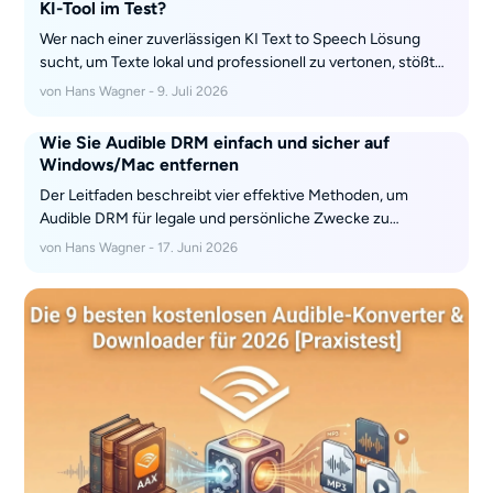
KI-Tool im Test?
Wer nach einer zuverlässigen KI Text to Speech Lösung
sucht, um Texte lokal und professionell zu vertonen, stößt
schnell auf den BookFab AudioBook Creator. Anders als
von Hans Wagner - 9. Juli 2026
viele reine Cloud-Dienste bietet BookFab eine
leistungsstarke Desktop-Software. In diesem Testbericht
Wie Sie Audible DRM einfach und sicher auf
schauen wir uns genau an, ob das Programm hält, was es
Windows/Mac entfernen
verspricht.
Der Leitfaden beschreibt vier effektive Methoden, um
Audible DRM für legale und persönliche Zwecke zu
entfernen, einschließlich schneller Desktop-Konverter und
von Hans Wagner - 17. Juni 2026
kostenloser Alternativen. Lesen Sie weiter und genießen Sie
Ihre Reise des freien Hörens.