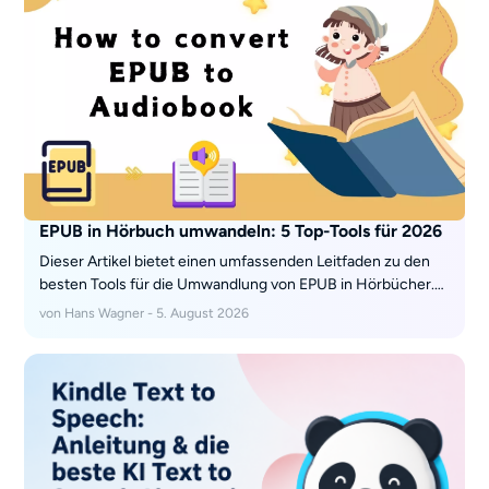
EPUB in Hörbuch umwandeln: 5 Top-Tools für 2026
Dieser Artikel bietet einen umfassenden Leitfaden zu den
besten Tools für die Umwandlung von EPUB in Hörbücher.
Er behandelt verschiedene Softwareoptionen, darunter
von Hans Wagner - 5. August 2026
BookFab, Speechify und Balabolka, und hebt deren
einzigartige Funktionen, Anpassungsoptionen und
Einschränkungen hervor. Mit Schritt-für-Schritt-
Anleitungen für jedes Tool können Sie Ihr ePub mühelos in
spannende Hörbücher verwandeln.