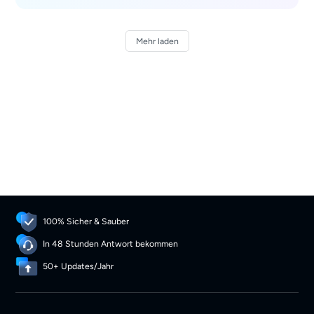
Aspekten analysiert, um Ihnen bei Ihrer Entscheidung zu
helfen. Zudem sollten Sie den BookFab AudioBook Creator
ausprobieren, um Ihre Hörbuchsammlung zu erweitern.
Mehr laden
100% Sicher & Sauber
In 48 Stunden Antwort bekommen
50+ Updates/Jahr