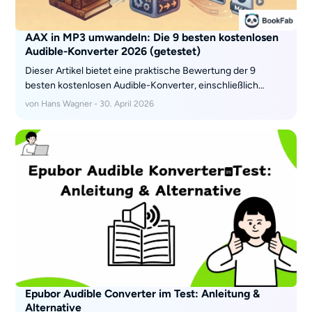
AAX in MP3 umwandeln: Die 9 besten kostenlosen
Audible-Konverter 2026 (getestet)
Dieser Artikel bietet eine praktische Bewertung der 9
besten kostenlosen Audible-Konverter, einschließlich
Schritt-für-Schritt-Anleitungen zur Umwandlung von AAX
von Hans Wagner - 30. April 2026
in MP3. Unsere Top-Auswahl reicht von professioneller
Software wie BookFab Audible Converter bis hin zu
zuverlässigen Open-Source-Tools wie Libation. Jede
Bewertung enthält klare Anweisungen, die Ihnen helfen,
Ihre Audible-Bibliothek problemlos für das Offline-Hören zu
konvertieren.
Epubor Audible Converter im Test: Anleitung &
Alternative