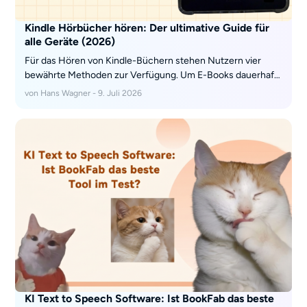
MP3- oder M4B-Format verwandeln.
Kindle Hörbücher hören: Der ultimative Guide für
alle Geräte (2026)
Für das Hören von Kindle-Büchern stehen Nutzern vier
bewährte Methoden zur Verfügung. Um E-Books dauerhaft
und ohne Audible-Abo als MP3 zu speichern, eignet sich KI-
von Hans Wagner - 9. Juli 2026
basierte Konvertierungs-Software wie der BookFab
AudioBook Creator. Wer professionelle menschliche
Sprecher bevorzugt, nutzt die offizielle Audible-Integration
auf bluetooth-fähigen E-Readern. Kostenlose Alternativen
für den Alltag bieten die in Smartphones und Kindle-
Geräten integrierte Text-to-Speech-Funktion als
Vorlesehilfe sowie der Sprachassistent Amazon Alexa, der
kompatible Titel aus der eigenen Bibliothek auf Zuruf direkt
und freihändig vorlesen kann.
KI Text to Speech Software: Ist BookFab das beste