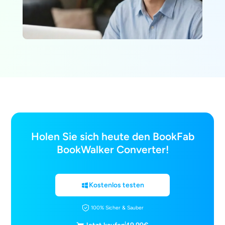
Holen Sie sich heute den BookFab
BookWalker Converter!
Kostenlos testen
100% Sicher & Sauber