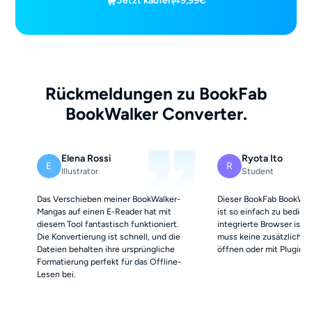
Jetzt kaufen
49,99€
Rückmeldungen zu BookFab
BookWalker Converter.
Elena Rossi
Ryota Ito
E
R
Illustrator
Student
Das Verschieben meiner BookWalker-
Dieser BookFab BookWal
Mangas auf einen E-Reader hat mit
ist so einfach zu bedien
diesem Tool fantastisch funktioniert.
integrierte Browser ist e
Die Konvertierung ist schnell, und die
muss keine zusätzlichen
Dateien behalten ihre ursprüngliche
öffnen oder mit Plugins
Formatierung perfekt für das Offline-
Lesen bei.