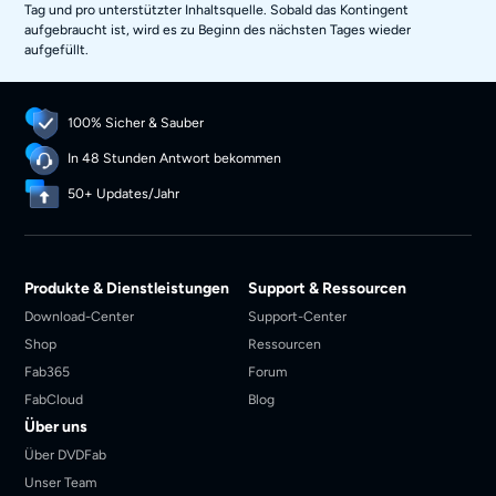
Tag und pro unterstützter Inhaltsquelle. Sobald das Kontingent
aufgebraucht ist, wird es zu Beginn des nächsten Tages wieder
aufgefüllt.
100% Sicher & Sauber
In 48 Stunden Antwort bekommen
50+ Updates/Jahr
Produkte & Dienstleistungen
Support & Ressourcen
Download-Center
Support-Center
Shop
Ressourcen
Fab365
Forum
FabCloud
Blog
Über uns
Über DVDFab
Unser Team