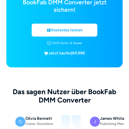
BookFab DMM Converter jetzt
sichern!
Kostenlos testen
100% Sicher & Sauber
Jetzt kaufen
49,99€
Das sagen Nutzer über BookFab
DMM Converter
Olivia Bennett
James Whitake
O
J
Comic-Künstlerin
Publishing Manage