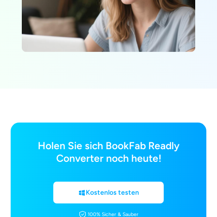
Holen Sie sich BookFab Readly
Converter noch heute!
Kostenlos testen
100% Sicher & Sauber