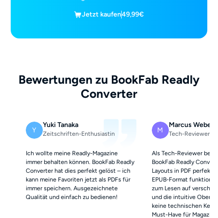
Jetzt kaufen
49,99€
Bewertungen zu BookFab Readly
Converter
Yuki Tanaka
Marcus Weber
Y
M
Zeitschriften-Enthusiastin
Tech-Reviewer
Ich wollte meine Readly-Magazine
Als Tech-Reviewer begei
immer behalten können. BookFab Readly
BookFab Readly Convert
Converter hat dies perfekt gelöst – ich
Layouts in PDF perfekt 
kann meine Favoriten jetzt als PDFs für
EPUB-Format funktionier
immer speichern. Ausgezeichnete
zum Lesen auf verschie
Qualität und einfach zu bedienen!
und die intuitive Oberfl
keine technischen Kennt
Must-Have für Magazin-