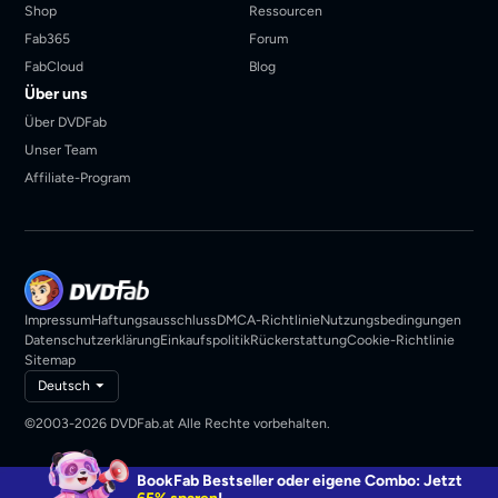
Shop
Ressourcen
Fab365
Forum
FabCloud
Blog
Über uns
Über DVDFab
Unser Team
Affiliate-Program
Impressum
Haftungsausschluss
DMCA-Richtlinie
Nutzungsbedingungen
Datenschutzerklärung
Einkaufspolitik
Rückerstattung
Cookie-Richtlinie
Sitemap
Deutsch
©2003-2026 DVDFab.at Alle Rechte vorbehalten.
BookFab Bestseller oder eigene Combo: Jetzt