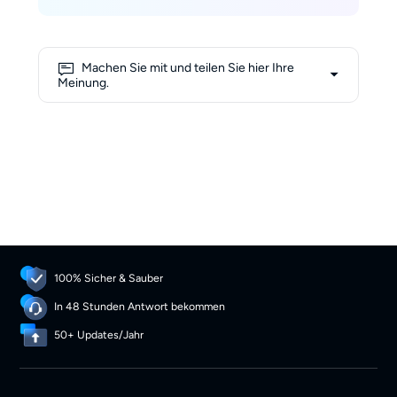
führende Fachportale
geschrieben und mehr als 100
Ratgeber veröffentlicht, darunter
Kindle leicht gemacht und Der
Machen Sie mit und teilen Sie hier Ihre
ultimative EPUB-Guide. Seine
Meinung.
Arbeiten helfen Autoren und
Verlagen weltweit, Inhalte für
jedes Gerät optimal zu gestalten.
100% Sicher & Sauber
In 48 Stunden Antwort bekommen
50+ Updates/Jahr