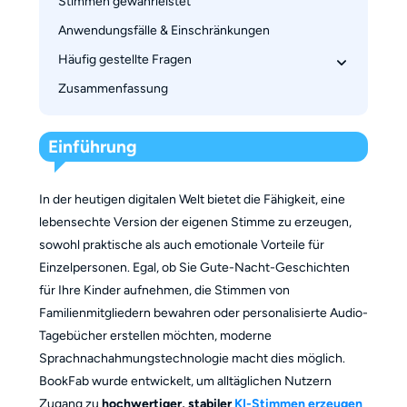
Stimmen gewährleistet
Erstellung von Langform-Inhalten
Anwendungsfälle & Einschränkungen
Umfassende Audio-Vorverarbeitung: Saubere 
Eingabe, saubere Ausgabe
Häufig gestellte Fragen
Empirische Parametereinstellung
Zusammenfassung
1. Wie viel Audio benötige ich, um einen 
Fortgeschrittene Textanalyse und -verarbeitung
Stimmenklon zu erstellen?
Dynamische Sprachsynthese und 
2. Welche Sprachen und Akzente unterstützt 
Einführung
Nachbearbeitung
BookFab?
3. Kann ich meine synthetisierten Dateien 
In der heutigen digitalen Welt bietet die Fähigkeit, eine
bearbeiten oder Musik hinzufügen?
lebensechte Version der eigenen Stimme zu erzeugen,
4. Werden lange Geschichten oder große 
sowohl praktische als auch emotionale Vorteile für
Projekte stabil und natürlich klingen?
Einzelpersonen. Egal, ob Sie Gute-Nacht-Geschichten
für Ihre Kinder aufnehmen, die Stimmen von
Familienmitgliedern bewahren oder personalisierte Audio-
Tagebücher erstellen möchten, moderne
Sprachnachahmungstechnologie macht dies möglich.
BookFab wurde entwickelt, um alltäglichen Nutzern
Zugang zu
hochwertiger, stabiler
KI-Stimmen erzeugen