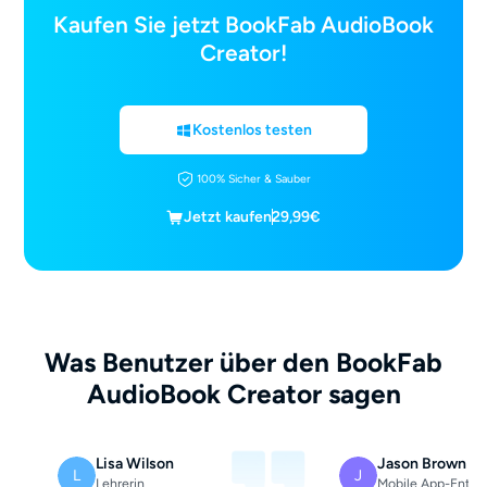
Kaufen Sie jetzt BookFab AudioBook
Creator!
Kostenlos testen
100% Sicher & Sauber
Jetzt kaufen
29,99€
Was Benutzer über den BookFab
AudioBook Creator sagen
Lisa Wilson
Jason Brown
L
J
Lehrerin
Mobile App-Entwi