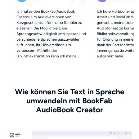
Ich nutze den BookFab AudioBook
Ich höre Hörbücher auf
Creator, um Audioversionen von
Arbeit und BookFab hat e
Kurzgeschichten für meine Schüler zu
gemacht, meine Liebling
erstellen. Die Möglichkeit, die
Audioformat zu konvertie
Sprechgeschwindigkeit anzupassen und
Bibliotheksverwaltungsf
verschiedene Sprachen auszuwählen,
für Ordnung in meiner 
hilft ihnen, ihr Hörverständnis zu
dank der Fortschrittsanz
verbessern. Mithilfe der
immer genau da weiterm
Bibliotheksfunktion kann ich meine
aufgehört habe.
Audio-Ressourcen außerdem gut
organisieren.
Wie können Sie Text in Sprache
umwandeln mit BookFab
AudioBook Creator