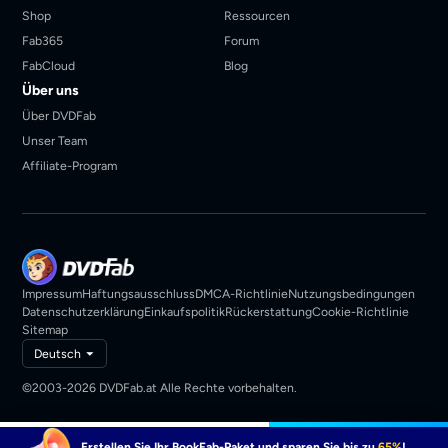
Shop
Ressourcen
Fab365
Forum
FabCloud
Blog
Über uns
Über DVDFab
Unser Team
Affiliate-Program
Impressum
Haftungsausschluss
DMCA-Richtlinie
Nutzungsbedingungen
Datenschutzerklärung
Einkaufspolitik
Rückerstattung
Cookie-Richtlinie
Sitemap
Deutsch
©2003-2026 DVDFab.at Alle Rechte vorbehalten.
29,99€
Jetzt kaufen
Erstellen Sie Ihr BookFab-Paket und sparen Sie bis zu
65%
!