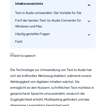
Inhaltsverzeichnis
Text in Audio umwandeln: Die Vorteile für Sie
Fünf der besten Text-to-Audio Converter für 
Windows und Mac
Häufig gestellte Fragen
1. AudioBook Creator
2. NaturalReaders
Fazit
Wie wandelt man Text in Audio um?
3. Speechify
Was sind die Hauptanwendungen von Text to 
​​​​4. Voicemaker
Audio Apps?
5. Play.ht
Kann ich einen Text to Audio Coverter in 
mehreren Sprachen verwenden?
Die Technologie zur Umwandlung von Text to Audio hat
Gibt es kostenlose Text to Audio-KI?
sich als kraftvolles Werkzeug etabliert, während unsere
Kann ich beim Verwenden eines Text to Audio 
Abhängigkeit von digitalen Inhalten wächst. Sie
Coverters die Geschwindigkeit und Tonhöhe 
ermöglicht es den Nutzern, schriftlichen Text mühelos in
anpassen?
gesprochene Sprache umzuwandeln, wodurch die
Zugänglichkeit erhöht, Multitasking gefördert und das
allgemeine Lernerlebnis bereichert wird.