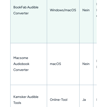
M4A, M
BookFab Audible
Windows/macOS
Nein
FLAC, 
Converter
OPUS
Macsome
MP3, M
Audiobook
macOS
Nein
M4B
Converter
Kamsker Audible
Online-Tool
Ja
M4B, 
Tools