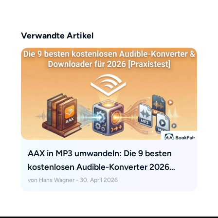
Verwandte Artikel
AAX in MP3 umwandeln: Die 9 besten
kostenlosen Audible-Konverter 2026
(getestet)
von Hans Wagner - 30. April 2026