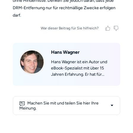
ohne Hindernisse. Denken Sie jedoch daran, dass jede
DRM-Entfernung nur für rechtmäßige Zwecke erfolgen
darf.
War dieser Beitrag für Sie hilfreich?
Hans Wagner
Hans Wagner ist ein Autor und
eBook-Spezialist mit über 15
Jahren Erfahrung. Er hat für
führende Fachportale
geschrieben und mehr als 100
Ratgeber veröffentlicht, darunter
Kindle leicht gemacht und Der
Machen Sie mit und teilen Sie hier Ihre
ultimative EPUB-Guide. Seine
Meinung.
Arbeiten helfen Autoren und
Verlagen weltweit, Inhalte für
jedes Gerät optimal zu gestalten.