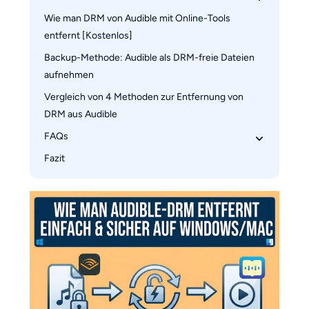
Schritt 2: Wählen Sie das Audible 
Wie man DRM von Audible mit Online-Tools 
Schritt 1: Laden Sie Macsome Audiobook 
Converter Modul
entfernt [Kostenlos]
Converter für Mac herunter
Schritt 3: Finden Sie das Audible-Buch zur 
Schritt 2: Hörbücher hinzufügen
Backup-Methode: Audible als DRM-freie Dateien 
DRM-Entfernung
aufnehmen
Schritt 3: Ausgabeparameter anpassen
Schritt 4: Ausgabeformat und Parameter 
Schritt 4: Audible DRM-Entfernung starten
Vergleich von 4 Methoden zur Entfernung von 
festlegen
DRM aus Audible
Schritt 5: Starten Sie die Audible DRM-
FAQs
Entfernung
Fazit
Ist das Entfernen von DRM illegal?
Wie schalte ich DRM-Beschränkungen ab?
Kann DRM jemals entfernt werden?