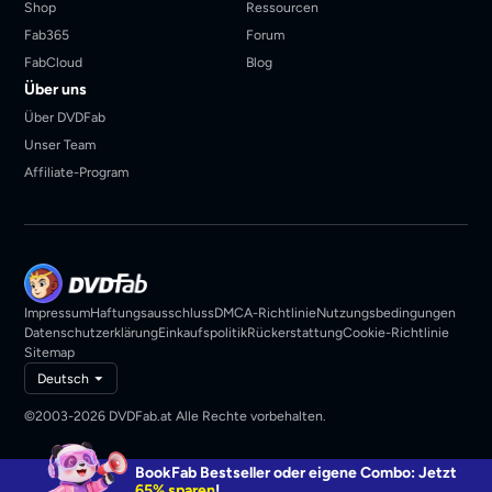
Shop
Ressourcen
Fab365
Forum
FabCloud
Blog
Über uns
Über DVDFab
Unser Team
Affiliate-Program
Impressum
Haftungsausschluss
DMCA-Richtlinie
Nutzungsbedingungen
Datenschutzerklärung
Einkaufspolitik
Rückerstattung
Cookie-Richtlinie
Sitemap
Deutsch
©2003-2026 DVDFab.at Alle Rechte vorbehalten.
BookFab Bestseller oder eigene Combo: Jetzt
65% sparen
!