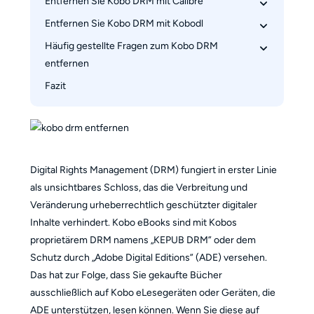
Entfernen Sie Kobo DRM mit Calibre
Wie kann man das DRM von Kobo-eBooks 
entfernen mit dem BookFab Kobo Converter?
Entfernen Sie Kobo DRM mit Kobodl
Wie kann man das DRM von Kobo-eBooks 
entfernen mit Calibre?
Häufig gestellte Fragen zum Kobo DRM 
Wie kann man das DRM von Kobo-eBooks 
entfernen
entfernen mit kobodl? 
Fazit
Wie kann man den Kindle-DRM entfernen?
Ist es legal, den DRM-Schutz von Kobo-eBooks 
zu entfernen?
Digital Rights Management (DRM) fungiert in erster Linie
als unsichtbares Schloss, das die Verbreitung und
Veränderung urheberrechtlich geschützter digitaler
Inhalte verhindert. Kobo eBooks sind mit Kobos
proprietärem DRM namens „KEPUB DRM” oder dem
Schutz durch „Adobe Digital Editions” (ADE) versehen.
Das hat zur Folge, dass Sie gekaufte Bücher
ausschließlich auf Kobo eLesegeräten oder Geräten, die
ADE unterstützen, lesen können. Wenn Sie diese auf