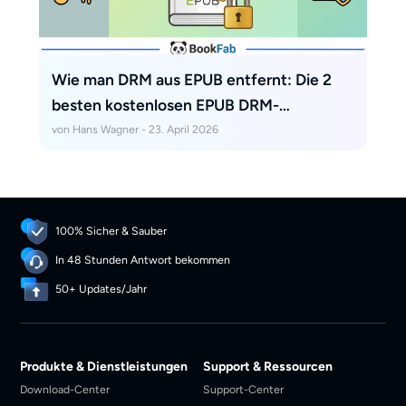
Wie man DRM aus EPUB entfernt: Die 2
besten kostenlosen EPUB DRM-
Entfernungstools
von Hans Wagner - 23. April 2026
100% Sicher & Sauber
In 48 Stunden Antwort bekommen
50+ Updates/Jahr
Produkte & Dienstleistungen
Support & Ressourcen
Download-Center
Support-Center