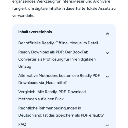
ergänzendes Werkzeug für Intensivleser und Archivare
fungiert, um digitale Inhalte in dauerhafte, lokale Assets zu
verwandeln.
Inhaltsverzeichnis
Der offizielle Readly-Offline-Modus im Detail
Readly Download als PDF: Der BookFab 
Converter als Profilösung für Ihren digitalen 
Umzug
Alternative Methoden: kostenlose Readly PDF 
Schritt 1. Readly-Konto im integrierten Browser 
Downloads via „Hausmittel“
anmelden
Schritt 2. Automatische Magazin-Analyse und 
Vergleich: Alle Readly-PDF-Download-
1. Virtueller Browser-Druck (Print to PDF)
PDF-Format-Auswahl
Methoden auf einen Blick
2. Die manuelle Screenshot-Methode
Schritt 3. Readly Download starten und PDFs 
Rechtliche Rahmenbedingungen in 
3. GitHub Open-Source-Skripte (Python-
mit Metadaten archivieren
Deutschland: Ist das Speichern als PDF erlaubt?
basierte Scraper)
4. Drittanbieter-Tools und Plugins für den 
FAQ