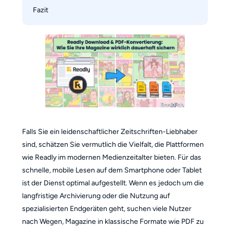
Magazin-Download
Fazit
Unterstützen die konvertierten Dateien die 
Volltextsuche?
Warum hat das offiziell gedruckte PDF nur ein 
paar Seiten?
Kann ich es während der 1-Euro-Testphase von 
Readly nutzen?
Was ist der wesentliche Unterschied zwischen 
Epubor und BookFab?
Wie ist die Darstellung der konvertierten EPUBs 
Falls Sie ein leidenschaftlicher Zeitschriften-Liebhaber
auf dem Kindle?
sind, schätzen Sie vermutlich die Vielfalt, die Plattformen
wie Readly im modernen Medienzeitalter bieten. Für das
schnelle, mobile Lesen auf dem Smartphone oder Tablet
ist der Dienst optimal aufgestellt. Wenn es jedoch um die
langfristige Archivierung oder die Nutzung auf
spezialisierten Endgeräten geht, suchen viele Nutzer
nach Wegen, Magazine in klassische Formate wie PDF zu