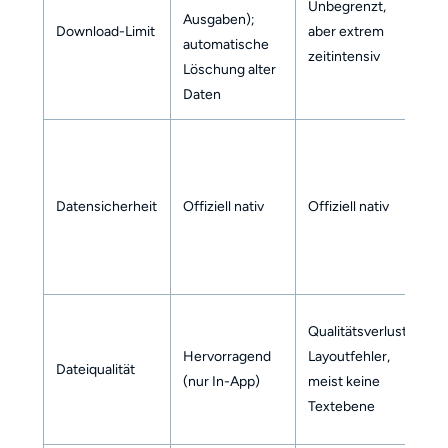
Unbegrenzt,
Of
Ausgaben);
Download-Limit
aber extrem
g
automatische
zeitintensiv
D
Löschung alter
Daten
Te
w
Datensicherheit
Offiziell nativ
Offiziell nativ
P
A
Qualitätsverlust,
O
Hervorragend
Layoutfehler,
k
Dateiqualität
(nur In-App)
meist keine
Bi
Textebene
W