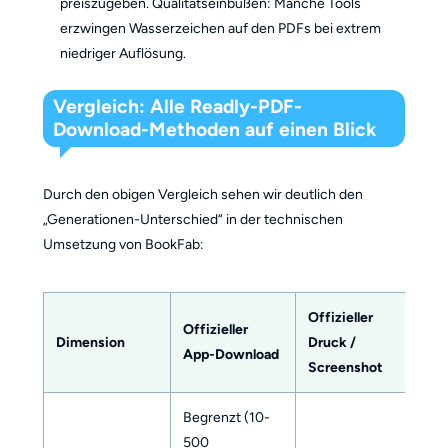
preiszugeben. Qualitätseinbußen: Manche Tools
erzwingen Wasserzeichen auf den PDFs bei extrem
niedriger Auflösung.
Vergleich: Alle Readly-PDF-
Download-Methoden auf einen Blick
Durch den obigen Vergleich sehen wir deutlich den
„Generationen-Unterschied“ in der technischen
Umsetzung von BookFab:
Offizieller
K
Offizieller
Dimension
Druck /
To
App-Download
Screenshot
E
Begrenzt (10-
500