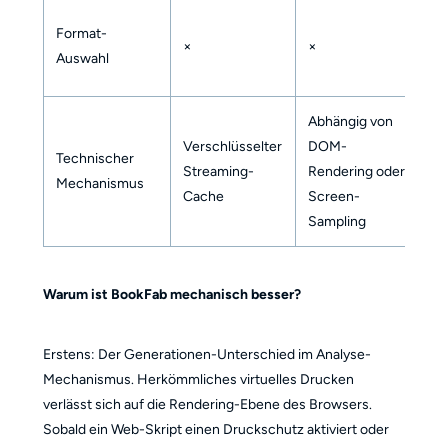
M
Format-
×
×
f
Auswahl
P
Abhängig von
S
Verschlüsselter
DOM-
Technischer
A
Streaming-
Rendering oder
Mechanismus
(a
Cache
Screen-
U
Sampling
Warum ist BookFab mechanisch besser?
Erstens: Der Generationen-Unterschied im Analyse-
Mechanismus. Herkömmliches virtuelles Drucken
verlässt sich auf die Rendering-Ebene des Browsers.
Sobald ein Web-Skript einen Druckschutz aktiviert oder