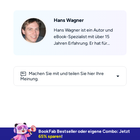
Hans Wagner
Hans Wagner ist ein Autor und
eBook-Spezialist mit über 15
Jahren Erfahrung. Er hat für
führende Fachportale
geschrieben und mehr als 100
Ratgeber veröffentlicht, darunter
Kindle leicht gemacht und Der
Machen Sie mit und teilen Sie hier Ihre
ultimative EPUB-Guide. Seine
Meinung.
Arbeiten helfen Autoren und
Verlagen weltweit, Inhalte für
jedes Gerät optimal zu gestalten.
BookFab Bestseller oder eigene Combo: Jetzt
65% sparen
!