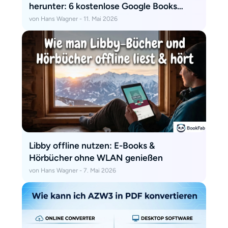
herunter: 6 kostenlose Google Books
Downloader
von Hans Wagner - 11. Mai 2026
Libby offline nutzen: E-Books &
Hörbücher ohne WLAN genießen
von Hans Wagner - 7. Mai 2026