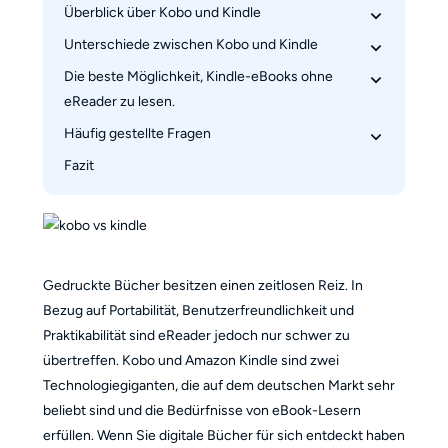
Überblick über Kobo und Kindle
Unterschiede zwischen Kobo und Kindle
Vor- und Nachteile des Kobo eReaders
Vor- und Nachteile des Kindle-eReaders
Die beste Möglichkeit, Kindle-eBooks ohne 
Stil und Design
eReader zu lesen.
Speicher und Konnektivität
Häufig gestellte Fragen
Feedback von Nutzern von Kobo und Kindle
Wichtige Funktionen des BookFab Kindle 
Converters
Fazit
Q.1. Ist Kobo besser als Kindle?
Schritte zur Verwendung des „BookFab Kindle 
Q.2. Kann man Kindle-Bücher auf einem Kobo-
Converters” zur Lektüre von Kindle-eBooks
Reader lesen?
Q.3. Wie kann ich Kindle-eBooks konvertieren?
Gedruckte Bücher besitzen einen zeitlosen Reiz. In
Bezug auf Portabilität, Benutzerfreundlichkeit und
Praktikabilität sind eReader jedoch nur schwer zu
übertreffen. Kobo und Amazon Kindle sind zwei
Technologiegiganten, die auf dem deutschen Markt sehr
beliebt sind und die Bedürfnisse von eBook-Lesern
erfüllen. Wenn Sie digitale Bücher für sich entdeckt haben