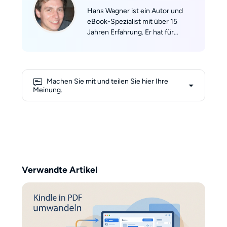
Hans Wagner ist ein Autor und
eBook-Spezialist mit über 15
Jahren Erfahrung. Er hat für
führende Fachportale
geschrieben und mehr als 100
Ratgeber veröffentlicht, darunter
Kindle leicht gemacht und Der
Machen Sie mit und teilen Sie hier Ihre
ultimative EPUB-Guide. Seine
Meinung.
Arbeiten helfen Autoren und
Verlagen weltweit, Inhalte für
jedes Gerät optimal zu gestalten.
Verwandte Artikel