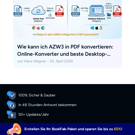
Wie kann ich AZW3 in PDF konvertieren:
Online-Konverter und beste Desktop-
Methode
von Hans Wagner - 30. April 2026
100% Sicher & Sauber
In 48 Stunden Antwort bekommen
50+ Updates/Jahr
Erstellen Sie Ihr BookFab-Paket und sparen Sie bis zu
65%
!