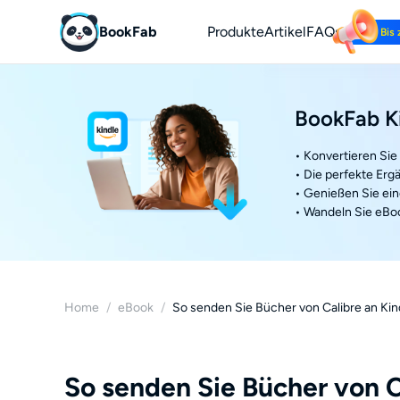
BookFab
Produkte
Artikel
FAQs
Bis
eBook
BookFab Ki
Audiobook
Magazine
• Konvertieren Sie
• Die perfekte Erg
Technologie
• Genießen Sie ein
• Wandeln Sie eBo
Home
/
eBook
/
So senden Sie Bücher von Calibre an Kin
So senden Sie Bücher von C