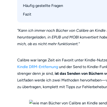
Schritt 3: Bücher von Calibre über USB an Kin
Schritt 2: Whitelist Ihre Absender-E-Mail bei
Häufig gestellte Fragen
1. Test-E-Mail schlägt mit Gmail fehl (SMTP 5
Schritt 4: Ihr Kindle-Gerät auswerfen
Schritt 3: Generieren Sie ein Gmail-APP-Passw
2. E999 „Send to Kindle Internal Error“
Fazit
Warum kann ich AZW3 und MOBI nicht an mei
Schritt 4: Senden Sie EPUB-Bücher drahtlos vo
3. Kindle erhält das Buch nie
Wie kann ich Kindle-Bücher in einem Calibre
Kann ich Kindle-Bücher auf andere Geräte übe
"Kann ich immer noch Bücher von Calibre an Kindle 
heruntergeladen, in EPUB und MOBI konvertiert habe
mich, ob es nicht mehr funktioniert."
Calibre war lange Zeit ein Favorit unter Kindle-Nutz
Kindle DRM-Entfernung
und der Send to Kindle-Funk
strenger denn je sind,
ist das Senden von Büchern v
Leitfaden werde ich zwei Methoden hervorheben—ve
zu übertragen, komplett mit Tipps zur Fehlerbehebun