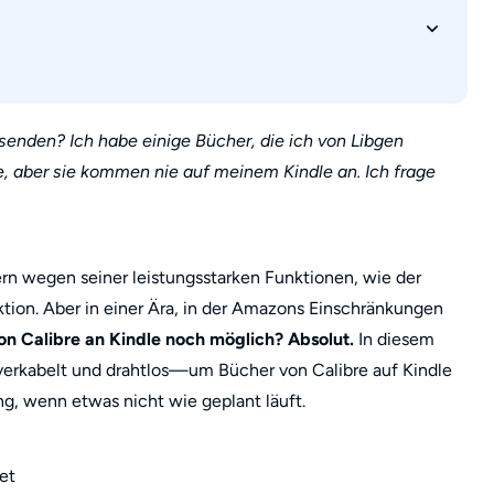
dle senden
 Amazon
35 / BadCredentials)
ort für Calibre
ne Kindle-E-Mail senden?
n Calibre an Kindle
-Ordner auf meinem Computer ablegen? 
rtragen?
senden? Ich habe einige Bücher, die ich von Libgen
, aber sie kommen nie auf meinem Kindle an. Ich frage
ern wegen seiner leistungsstarken Funktionen, wie der
tion. Aber in einer Ära, in der Amazons Einschränkungen
on Calibre an Kindle noch möglich? Absolut.
In diesem
rkabelt und drahtlos—um Bücher von Calibre auf Kindle
g, wenn etwas nicht wie geplant läuft.