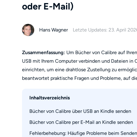
oder E-Mail)
Hans Wagner
Letzte Updates: 23. April 202
Zusammenfassung:
Um Bücher von Calibre auf Ihren
USB mit Ihrem Computer verbinden und Dateien in Cal
einrichten, um eine drahtlose Zustellung zu ermöglic
beantwortet praktische Fragen und Probleme, auf di
Inhaltsverzeichnis
Bücher von Calibre über USB an Kindle senden
Bücher von Calibre per E-Mail an Kindle senden
Schritt 1: Calibre installieren und einrichten 
Schritt 2: Bücher zu Calibre hinzufügen
Fehlerbehebung: Häufige Probleme beim Senden 
Schritt 1: E-Mail-Einstellungen von Calibre kon